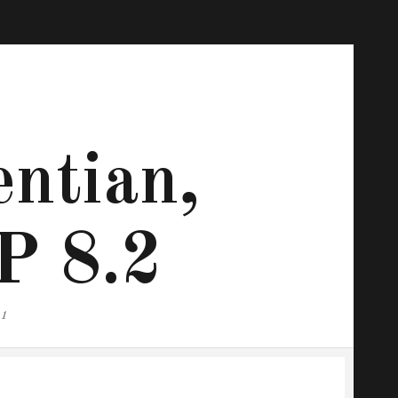
ntian,
P 8.2
.1