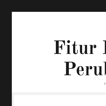
Fitur 
Peru
P