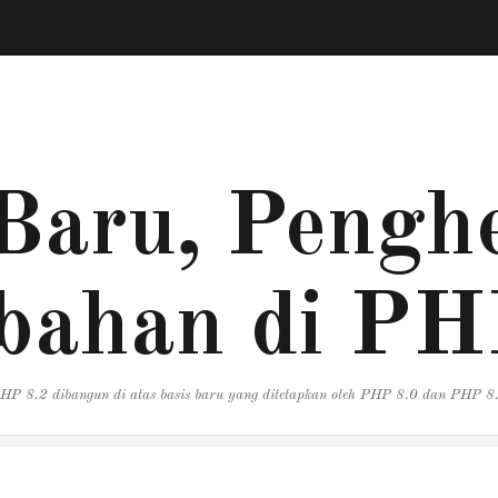
Baru, Penghe
bahan di PH
HP 8.2 dibangun di atas basis baru yang ditetapkan oleh PHP 8.0 dan PHP 8