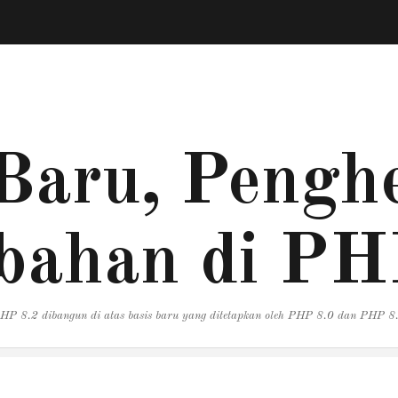
Baru, Penghe
bahan di PH
HP 8.2 dibangun di atas basis baru yang ditetapkan oleh PHP 8.0 dan PHP 8