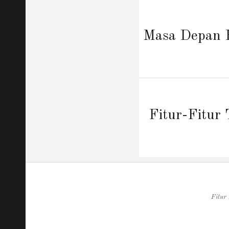
Post
navigation
Previous
Masa Depan E
post:
Next
Fitur-Fitur
post:
Fitur