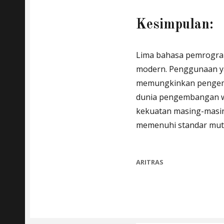
Kesimpulan:
Lima bahasa pemrogra
modern. Penggunaan ya
memungkinkan pengemba
dunia pengembangan w
kekuatan masing-masi
memenuhi standar mut
CATEGORIES
ARITRAS