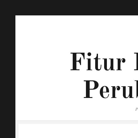
Fitur 
Peru
P