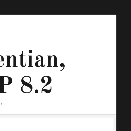
ntian,
P 8.2
.1