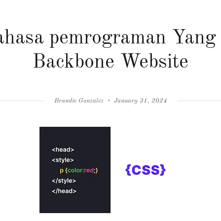
ahasa pemrograman Yang 
Backbone Website
Author
Posted
Brandie Gonzalez
January 31, 2024
on