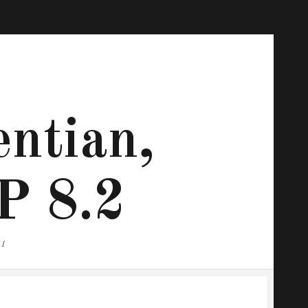
ntian,
P 8.2
.1