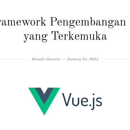
ramework Pengembangan 
yang Terkemuka
Author
Posted
Brandie Gonzalez
January 31, 2024
on