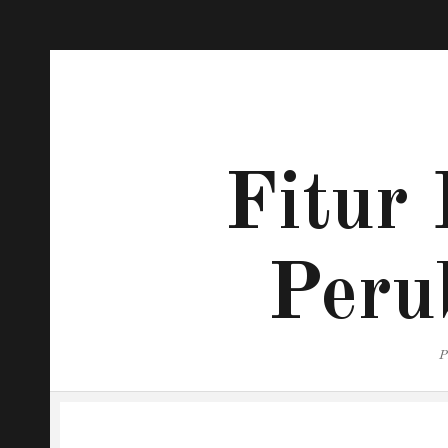
Fitur 
Peru
P