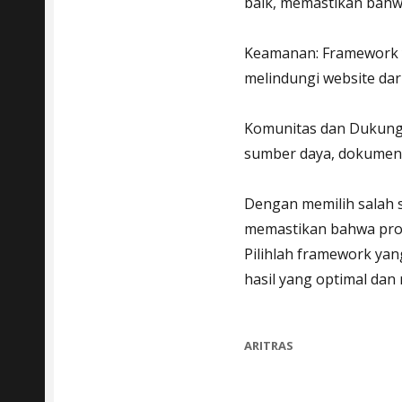
baik, memastikan bahw
Keamanan: Framework 
melindungi website da
Komunitas dan Dukunga
sumber daya, dokumen
Dengan memilih salah 
memastikan bahwa proy
Pilihlah framework ya
hasil yang optimal dan 
CATEGORIES
ARITRAS