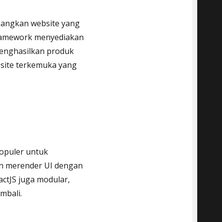
ngkan website yang
Framework menyediakan
enghasilkan produk
site terkemuka yang
populer untuk
n merender UI dengan
actJS juga modular,
bali.