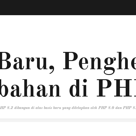
Baru, Penghe
bahan di PH
HP 8.2 dibangun di atas basis baru yang ditetapkan oleh PHP 8.0 dan PHP 8