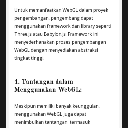
Untuk memanfaatkan WebGL dalam proyek
pengembangan, pengembang dapat
menggunakan framework dan library seperti
Three.js atau Babylon.js. Framework ini
menyederhanakan proses pengembangan
WebGL dengan menyediakan abstraksi
tingkat tinggi.
4. Tantangan dalam
Menggunakan WebGL:
Meskipun memiliki banyak keunggulan,
menggunakan WebGL juga dapat
menimbulkan tantangan, termasuk