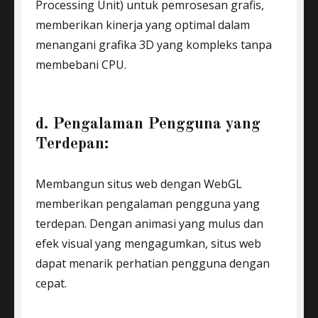
Processing Unit) untuk pemrosesan grafis,
memberikan kinerja yang optimal dalam
menangani grafika 3D yang kompleks tanpa
membebani CPU.
d. Pengalaman Pengguna yang
Terdepan:
Membangun situs web dengan WebGL
memberikan pengalaman pengguna yang
terdepan. Dengan animasi yang mulus dan
efek visual yang mengagumkan, situs web
dapat menarik perhatian pengguna dengan
cepat.