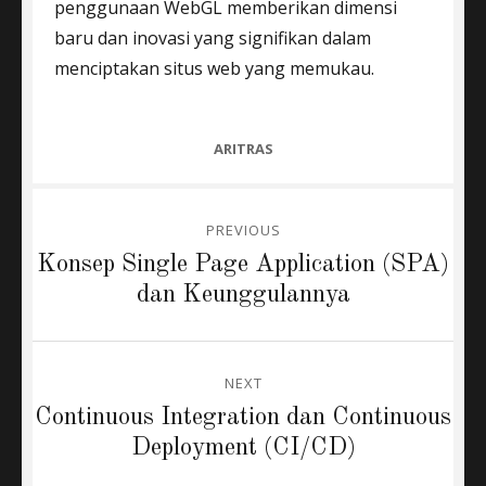
penggunaan WebGL memberikan dimensi
baru dan inovasi yang signifikan dalam
menciptakan situs web yang memukau.
CATEGORIES
ARITRAS
Post
PREVIOUS
navigation
Previous
Konsep Single Page Application (SPA)
post:
dan Keunggulannya
NEXT
Next
Continuous Integration dan Continuous
post:
Deployment (CI/CD)