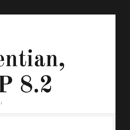
ntian,
P 8.2
.1