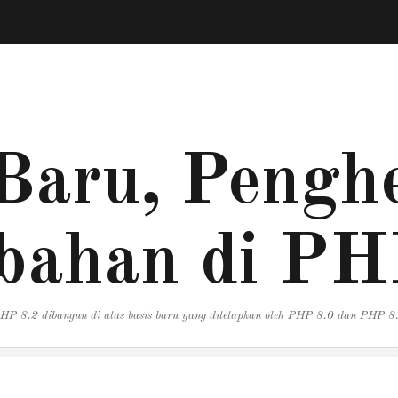
Baru, Penghe
bahan di PH
HP 8.2 dibangun di atas basis baru yang ditetapkan oleh PHP 8.0 dan PHP 8