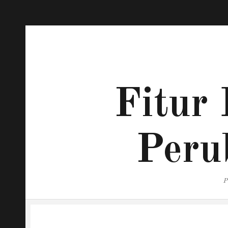
Fitur 
Peru
P