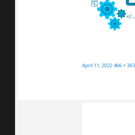
Posted
Full
April 11, 2022
466 × 363
on
size
Post
navigation