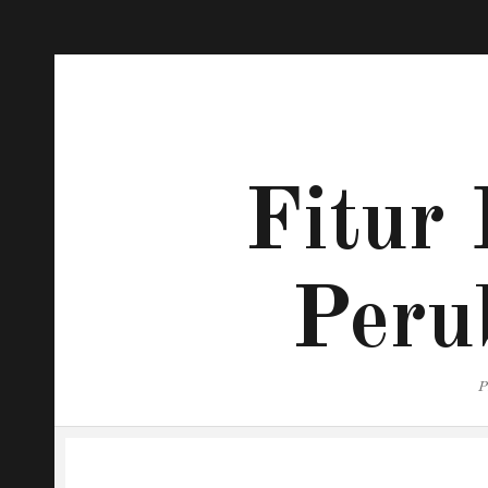
Fitur 
Peru
P