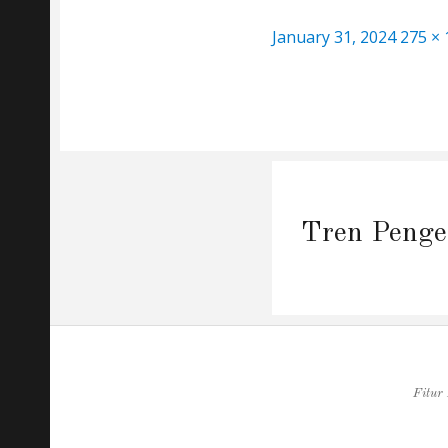
Posted
Full
January 31, 2024
275 × 
on
size
Post
navigation
Tren Penge
Fitur