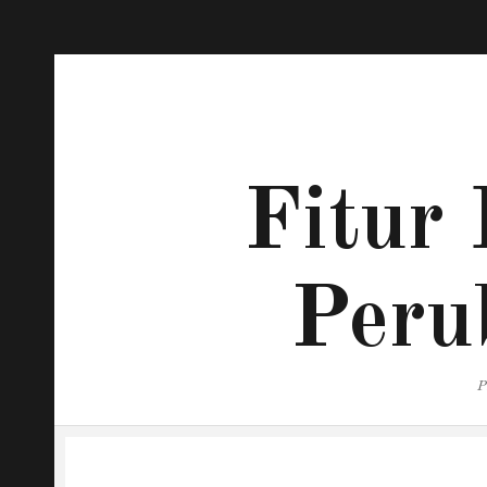
Fitur 
Peru
P