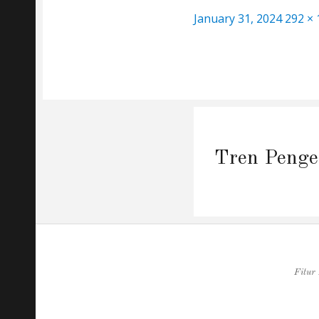
Posted
Full
January 31, 2024
292 × 
on
size
Post
navigation
Tren Penge
Fitur