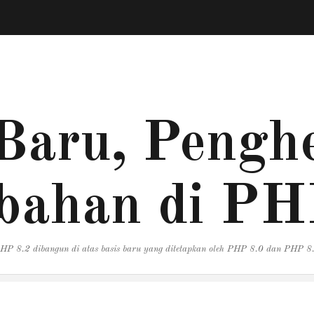
Baru, Penghe
bahan di PH
HP 8.2 dibangun di atas basis baru yang ditetapkan oleh PHP 8.0 dan PHP 8