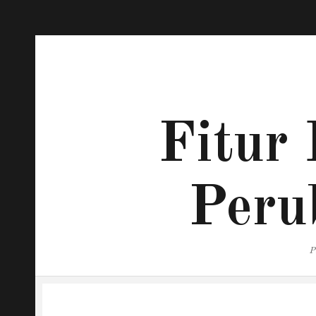
Fitur 
Peru
P