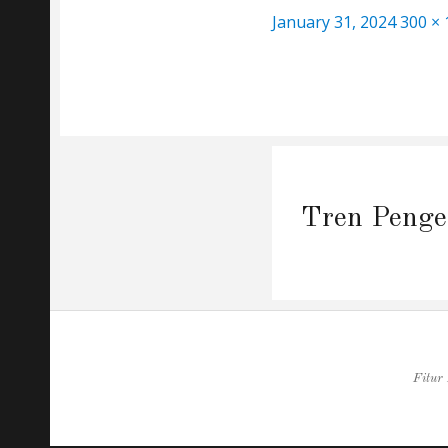
Posted
Full
January 31, 2024
300 × 
on
size
Post
navigation
Tren Penge
Fitur